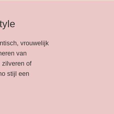
tyle
tisch, vrouwelijk
neren van
 zilveren of
o stijl een