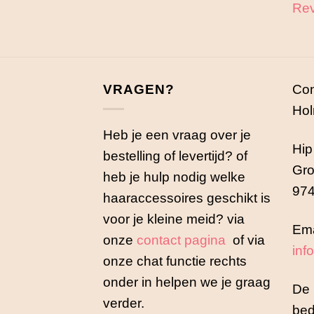
Rev
VRAGEN?
Con
Hol
Heb je een vraag over je
Hip
bestelling of levertijd? of
Gro
heb je hulp nodig welke
974
haaraccessoires geschikt is
voor je kleine meid? via
Ema
onze
contact pagina
of via
inf
onze chat functie rechts
onder in helpen we je graag
De 
verder.
bed