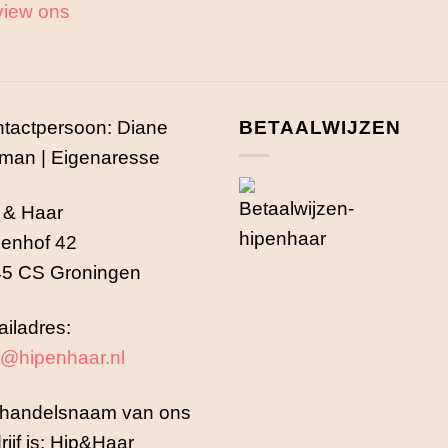
iew ons
tactpersoon: Diane
BETAALWIJZEN
man | Eigenaresse
 & Haar
enhof 42
5 CS Groningen
iladres:
o@hipenhaar.nl
handelsnaam van ons
rijf is: Hip&Haar