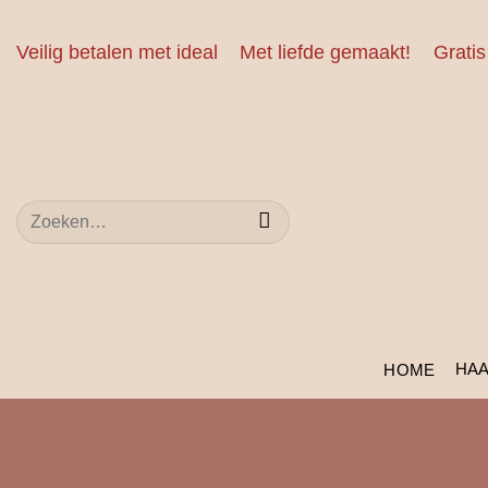
Ga
naar
Veilig betalen met ideal
Met liefde gemaakt!
Gratis
inhoud
Zoeken
naar:
HA
HOME