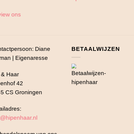
iew ons
tactpersoon: Diane
BETAALWIJZEN
man | Eigenaresse
 & Haar
enhof 42
5 CS Groningen
iladres:
o@hipenhaar.nl