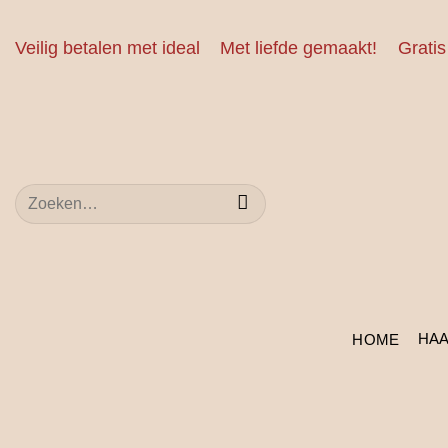
Ga
naar
Veilig betalen met ideal
Met liefde gemaakt!
Gratis
inhoud
Zoeken
naar:
HA
HOME