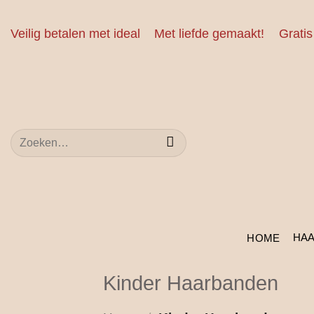
Ga
naar
Veilig betalen met ideal
Met liefde gemaakt!
Gratis
inhoud
Zoeken
naar:
HA
HOME
Kinder Haarbanden