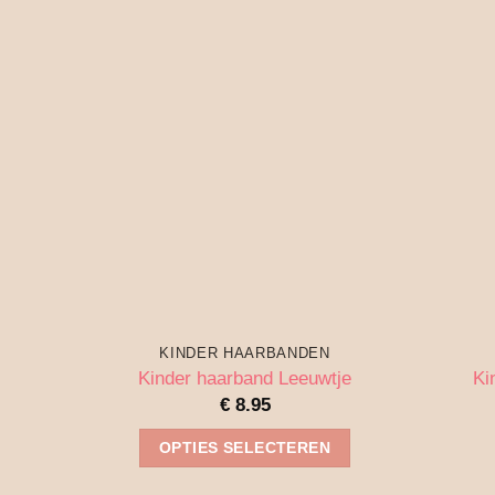
Deze
optie
kan
gekozen
worden
op
de
productpagina
KINDER HAARBANDEN
Kinder haarband Leeuwtje
Ki
€
8.95
OPTIES SELECTEREN
Dit