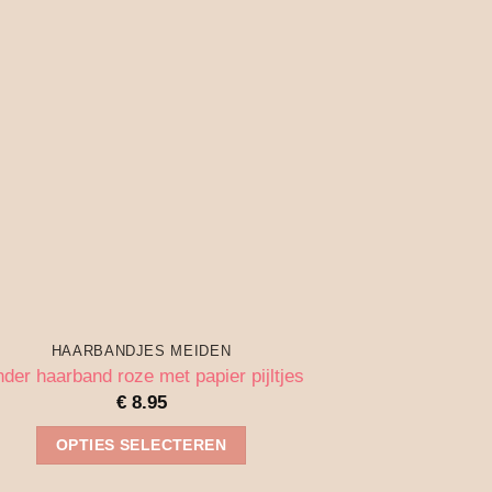
Deze
optie
kan
gekozen
worden
op
de
productpagina
HAARBANDJES MEIDEN
nder haarband roze met papier pijltjes
€
8.95
OPTIES SELECTEREN
Dit