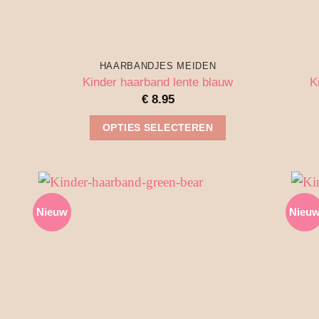
HAARBANDJES MEIDEN
Kinder haarband lente blauw
K
€
8.95
OPTIES SELECTEREN
Dit
product
heeft
meerdere
Nieuw
Nieu
variaties.
Deze
optie
kan
gekozen