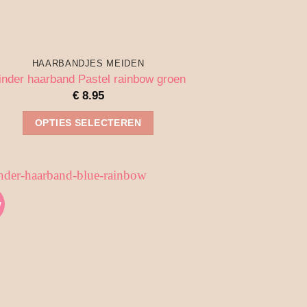
HAARBANDJES MEIDEN
inder haarband Pastel rainbow groen
€
8.95
OPTIES SELECTEREN
Dit
product
heeft
meerdere
w
variaties.
Deze
optie
kan
gekozen