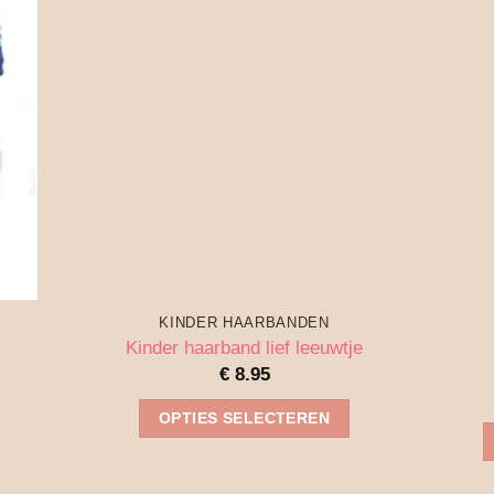
KINDER HAARBANDEN
Kinder haarband lief leeuwtje
€
8.95
OPTIES SELECTEREN
Dit
product