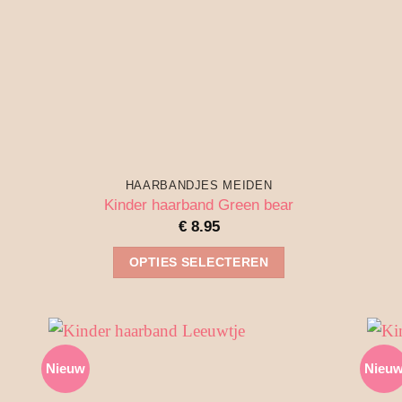
worden
op
de
productpagina
HAARBANDJES MEIDEN
Kinder haarband Green bear
€
8.95
OPTIES SELECTEREN
Dit
product
heeft
meerdere
Nieuw
Nieu
variaties.