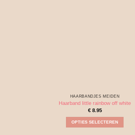
Deze
optie
kan
gekozen
worden
op
de
productpagina
HAARBANDJES MEIDEN
Haarband little rainbow off white
€
8.95
OPTIES SELECTEREN
Dit