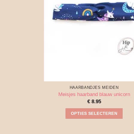
HAARBANDJES MEIDEN
Meisjes haarband blauw unicorn
€
8.95
OPTIES SELECTEREN
Dit
product