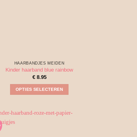
worden
op
de
productpagina
HAARBANDJES MEIDEN
Kinder haarband blue rainbow
€
8.95
OPTIES SELECTEREN
Dit
product
heeft
meerdere
w
variaties.