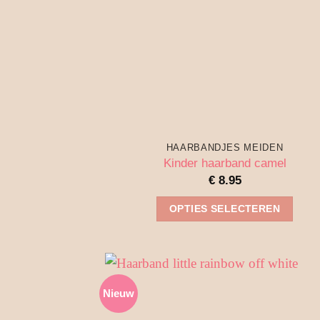
worden
op
de
productpagina
HAARBANDJES MEIDEN
Kinder haarband camel
€
8.95
OPTIES SELECTEREN
Dit
product
heeft
meerdere
Nieuw
variaties.