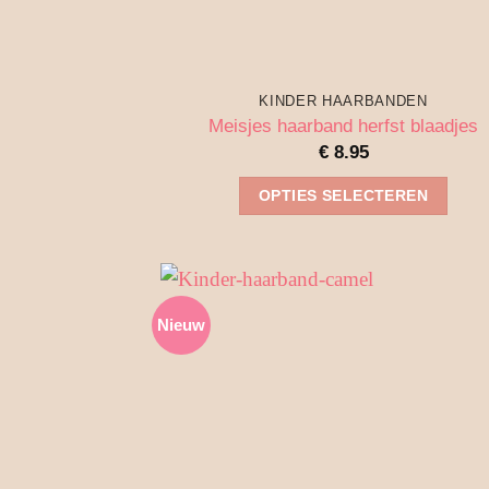
KINDER HAARBANDEN
Meisjes haarband herfst blaadjes
€
8.95
OPTIES SELECTEREN
Dit
product
heeft
meerdere
Nieuw
variaties.
Deze
optie
kan
gekozen