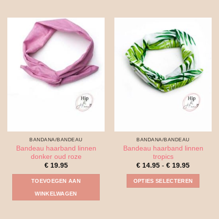
product
heeft
meerdere
variaties.
Deze
optie
kan
gekozen
worden
op
de
productpagina
BANDANA/BANDEAU
BANDANA/BANDEAU
Bandeau haarband linnen
Bandeau haarband linnen
donker oud roze
tropics
Prijsklass
€
19.95
€
14.95
-
€
19.95
€ 14.95
tot
TOEVOEGEN AAN
OPTIES SELECTEREN
€ 19.95
Dit
WINKELWAGEN
product
heeft