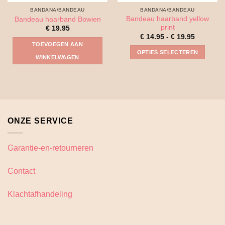
BANDANA/BANDEAU
BANDANA/BANDEAU
Bandeau haarband yellow
Bandeau haarband Bowien
print
€
19.95
Prijsklass
€
14.95
-
€
19.95
€ 14.95
TOEVOEGEN AAN
tot
OPTIES SELECTEREN
€ 19.95
WINKELWAGEN
Dit
product
heeft
meerdere
variaties.
Deze
ONZE SERVICE
optie
kan
Garantie-en-retourneren
gekozen
worden
op
Contact
de
productpagina
Klachtafhandeling