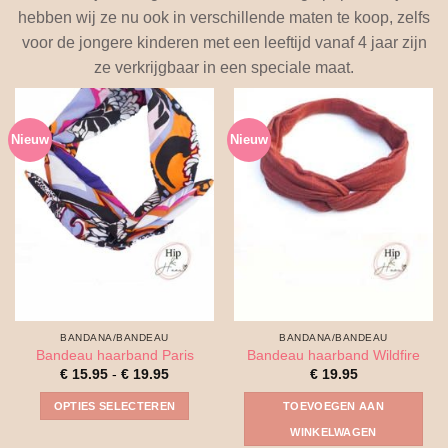
hebben wij ze nu ook in verschillende maten te koop, zelfs
voor de jongere kinderen met een leeftijd vanaf 4 jaar zijn
ze verkrijgbaar in een speciale maat.
Nieuw
Nieuw
BANDANA/BANDEAU
BANDANA/BANDEAU
Bandeau haarband Paris
Bandeau haarband Wildfire
Prijsklasse:
€
15.95
-
€
19.95
€
19.95
€ 15.95
tot
OPTIES SELECTEREN
TOEVOEGEN AAN
€ 19.95
Dit
WINKELWAGEN