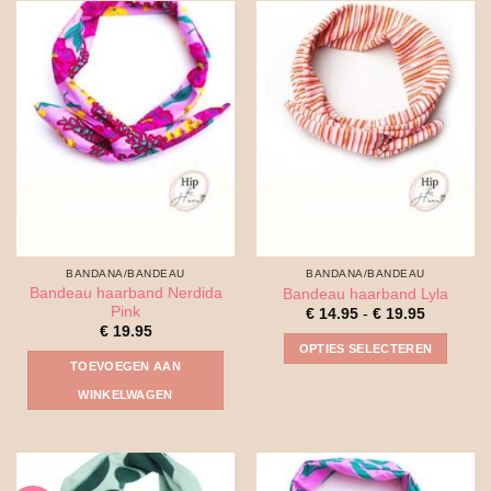
meerdere
variaties.
Deze
optie
kan
gekozen
worden
op
de
productpagina
BANDANA/BANDEAU
BANDANA/BANDEAU
Bandeau haarband Nerdida
Bandeau haarband Lyla
Pink
Prijsklass
€
14.95
-
€
19.95
€ 14.95
€
19.95
tot
OPTIES SELECTEREN
€ 19.95
TOEVOEGEN AAN
Dit
WINKELWAGEN
product
heeft
meerdere
variaties.
Deze