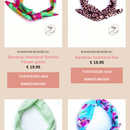
optie
kan
gekozen
worden
op
de
productpagina
BANDANA/BANDEAU
BANDANA/BANDEAU
Bandeau haarband Nerdida
Bandeau haarband Ava
Flower green
€
19.95
€
19.95
TOEVOEGEN AAN
TOEVOEGEN AAN
WINKELWAGEN
WINKELWAGEN