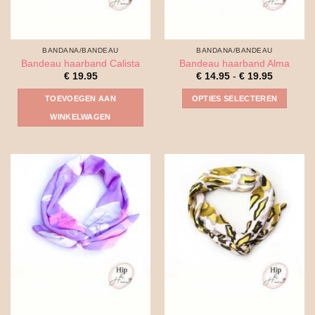
BANDANA/BANDEAU
BANDANA/BANDEAU
Bandeau haarband Calista
Bandeau haarband Alma
Prijsklass
€
19.95
€
14.95
-
€
19.95
€ 14.95
tot
TOEVOEGEN AAN
OPTIES SELECTEREN
€ 19.95
Dit
WINKELWAGEN
product
heeft
meerdere
variaties.
Deze
optie
kan
gekozen
worden
op
de
productpagina