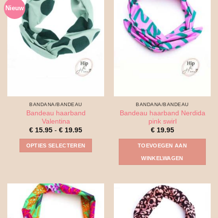
Nieuw
optie
kan
gekozen
worden
op
de
productpagina
BANDANA/BANDEAU
BANDANA/BANDEAU
Bandeau haarband
Bandeau haarband Nerdida
Valentina
pink swirl
Prijsklasse:
€
15.95
-
€
19.95
€
19.95
€ 15.95
tot
OPTIES SELECTEREN
TOEVOEGEN AAN
€ 19.95
Dit
WINKELWAGEN
product
heeft
meerdere
variaties.
Deze