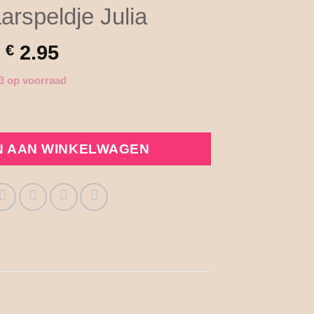
arspeldje Julia
€
2.95
3 op voorraad
tal
 AAN WINKELWAGEN