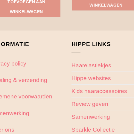
TOEVOEGEN AAN
WINKELWAGEN
WINKELWAGEN
FORMATIE
HIPPE LINKS
vacy policy
Haarelastiekjes
Hippe websites
aling & verzending
Kids haaraccessoires
emene voorwaarden
Review geven
menwerking
Samenwerking
r ons
Sparkle Collectie