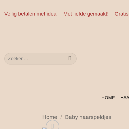
Ga
naar
Veilig betalen met ideal
Met liefde gemaakt!
Gratis
inhoud
Zoeken
naar:
HA
HOME
Home
/
Baby haarspeldjes