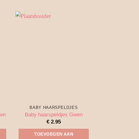
BABY HAARSPELDJES
BABY HAAR
own
Baby haarspeldjes Gwen
Baby haarspeld
€
2.95
€
3.
TOEVOEGEN AAN
TOEVOEG