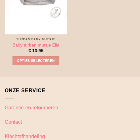
TURBAN BABY MUTSJE
Baby turban mutsje Ella
€
13.95
OPTIES SELECTEREN
Dit
product
heeft
meerdere
ONZE SERVICE
variaties.
Deze
optie
Garantie-en-retourneren
kan
gekozen
Contact
worden
op
Klachtafhandeling