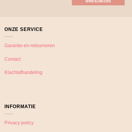
Dit
WINKELWAGEN
product
heeft
meerdere
variaties.
ONZE SERVICE
Deze
optie
kan
Garantie-en-retourneren
gekozen
worden
Contact
op
de
Klachtafhandeling
productpagina
INFORMATIE
Privacy policy