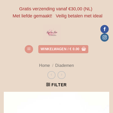
Ga
Gratis verzending vanaf €30,00 (NL)
naar
Met liefde gemaakt!
Veilig betalen met ideal
inhoud
WINKELWAGEN /
€
0.00
Home
/
Diademen
FILTER