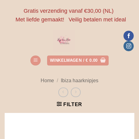
Ga
Gratis verzending vanaf €30,00 (NL)
naar
Met liefde gemaakt!
Veilig betalen met ideal
inhoud
WINKELWAGEN /
€
0.00
Home
/
Ibiza haarknipjes
FILTER