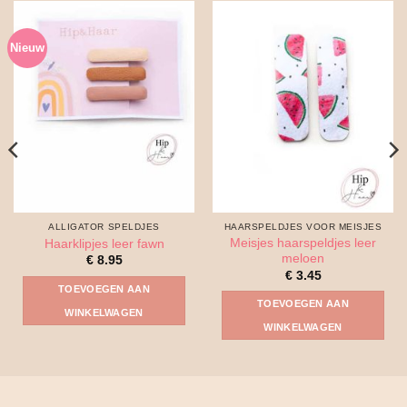
Nieuw
ALLIGATOR SPELDJES
HAARSPELDJES VOOR MEISJES
Meisjes haarspeldjes leer
Haarklipjes leer fawn
meloen
€
8.95
€
3.45
TOEVOEGEN AAN
TOEVOEGEN AAN
WINKELWAGEN
WINKELWAGEN