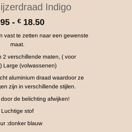
ijzerdraad Indigo
Prijsklasse:
.95
-
€
18.50
€ 14.95
en vast te zetten naar een gewenste
tot
maat.
€ 18.50
 2 verschillende maten, ( voor
) Large (volwassenen)
cht aluminium draad waardoor ze
en zijn in verschillende stijlen.
 door de belichting afwijken!
Luchtige stof
eur :donker blauw