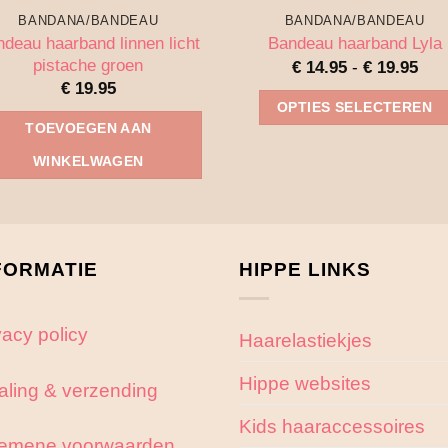
BANDANA/BANDEAU
BANDANA/BANDEAU
deau haarband linnen licht
Bandeau haarband Lyla
pistache groen
Prij
€
14.95
-
€
19.95
€ 1
€
19.95
tot
OPTIES SELECTEREN
€ 1
TOEVOEGEN AAN
Dit
WINKELWAGEN
product
heeft
meerdere
variaties.
FORMATIE
HIPPE LINKS
Deze
optie
kan
vacy policy
Haarelastiekjes
gekozen
worden
Hippe websites
aling & verzending
op
Kids haaraccessoires
de
emene voorwaarden