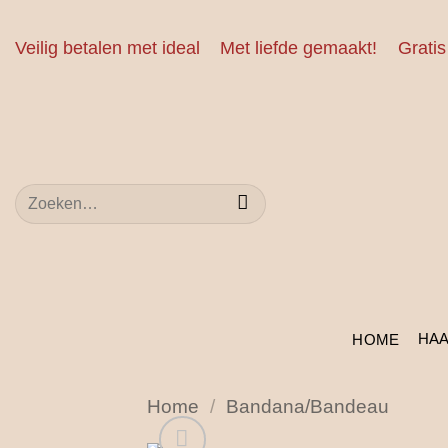
Ga
naar
Veilig betalen met ideal
Met liefde gemaakt!
Gratis
inhoud
Zoeken
naar:
HA
HOME
Home
/
Bandana/Bandeau