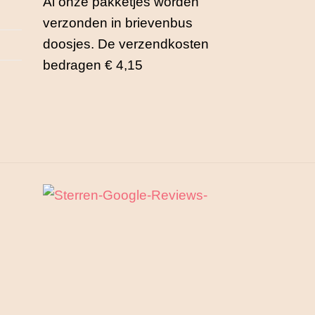
Al onze pakketjes worden
na
productpagina
verzonden in brievenbus
doosjes. De verzendkosten
bedragen € 4,15