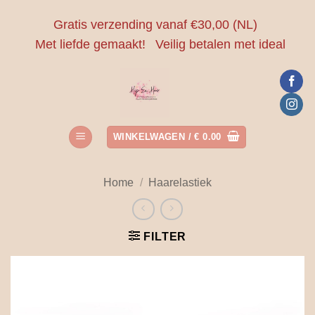
Ga
Gratis verzending vanaf €30,00 (NL)
naar
Met liefde gemaakt!
Veilig betalen met ideal
inhoud
WINKELWAGEN /
€
0.00
Home
/
Haarelastiek
FILTER