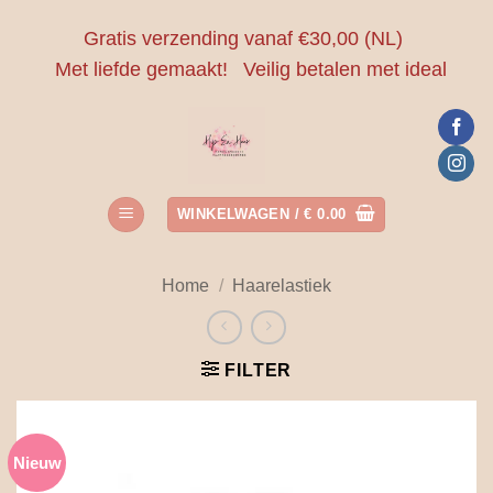
Ga
Gratis verzending vanaf €30,00 (NL)
naar
Met liefde gemaakt!
Veilig betalen met ideal
inhoud
WINKELWAGEN /
€
0.00
Home
/
Haarelastiek
FILTER
Nieuw