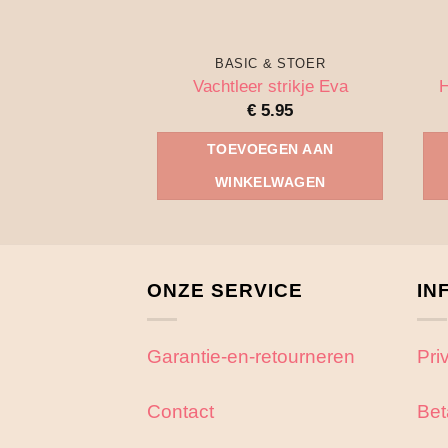
BASIC & STOER
Vachtleer strikje Eva
H
€
5.95
TOEVOEGEN AAN
WINKELWAGEN
ONZE SERVICE
IN
Garantie-en-retourneren
Pri
Contact
Bet