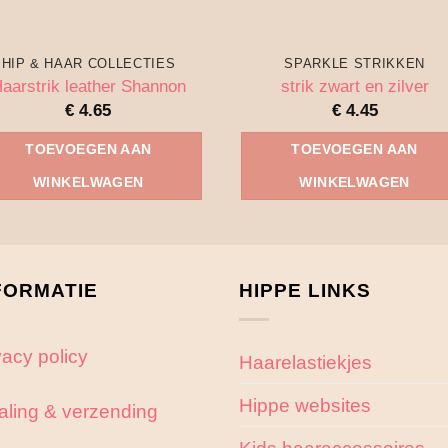
HIP & HAAR COLLECTIES
SPARKLE STRIKKEN
aarstrik leather Shannon
strik zwart en zilver
€
4.65
€
4.45
TOEVOEGEN AAN
TOEVOEGEN AAN
WINKELWAGEN
WINKELWAGEN
FORMATIE
HIPPE LINKS
vacy policy
Haarelastiekjes
Hippe websites
aling & verzending
Kids haaraccessoires