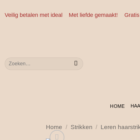
Ga
naar
Veilig betalen met ideal
Met liefde gemaakt!
Gratis
inhoud
Zoeken
naar:
HA
HOME
Home
/
Strikken
/
Leren haarstri