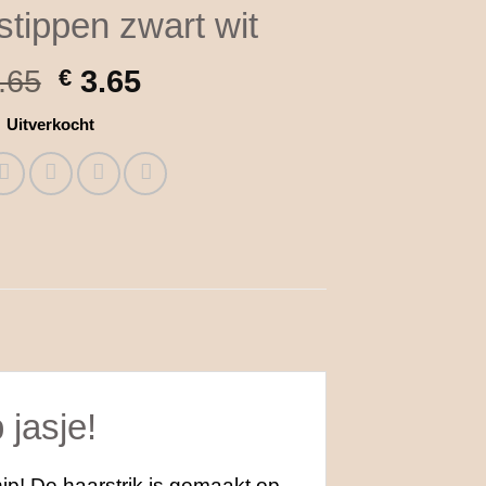
stippen zwart wit
Oorspronkelijke
Huidige
.65
€
3.65
prijs
prijs
Uitverkocht
was:
is:
€ 4.65.
€ 3.65.
 jasje!
ip! De haarstrik is gemaakt op