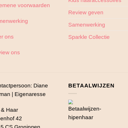
emene voorwaarden
Review geven
menwerking
Samenwerking
r ons
Sparkle Collectie
iew ons
tactpersoon: Diane
BETAALWIJZEN
man | Eigenaresse
 & Haar
enhof 42
5 CS Groningen