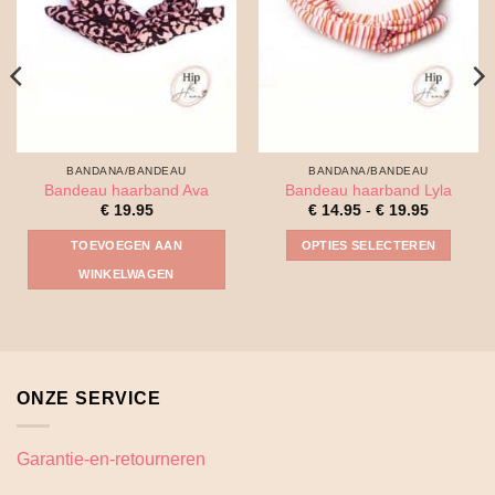
BANDANA/BANDEAU
BANDANA/BANDEAU
Bandeau haarband Ava
Bandeau haarband Lyla
Prijsklass
€
19.95
€
14.95
-
€
19.95
€ 14.95
tot
TOEVOEGEN AAN
OPTIES SELECTEREN
€ 19.95
Dit
WINKELWAGEN
product
heeft
meerdere
variaties.
Deze
ONZE SERVICE
optie
kan
gekozen
Garantie-en-retourneren
worden