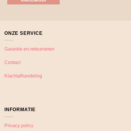
WINKELWAGEN
product
heeft
meerdere
variaties.
Deze
ONZE SERVICE
optie
kan
gekozen
Garantie-en-retourneren
worden
op
Contact
de
productpagina
Klachtafhandeling
INFORMATIE
Privacy policy