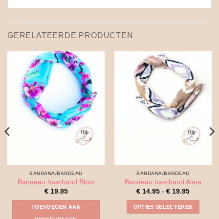
GERELATEERDE PRODUCTEN
BANDANA/BANDEAU
BANDANA/BANDEAU
Bandeau haarband Blom
Bandeau haarband Alma
Prijsklass
€
19.95
€
14.95
-
€
19.95
€ 14.95
tot
TOEVOEGEN AAN
OPTIES SELECTEREN
€ 19.95
Dit