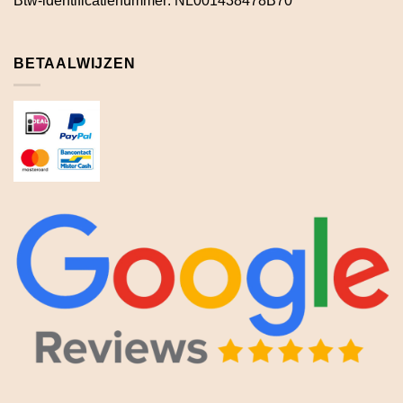
Btw-identificatienummer: NL001438478B70
BETAALWIJZEN