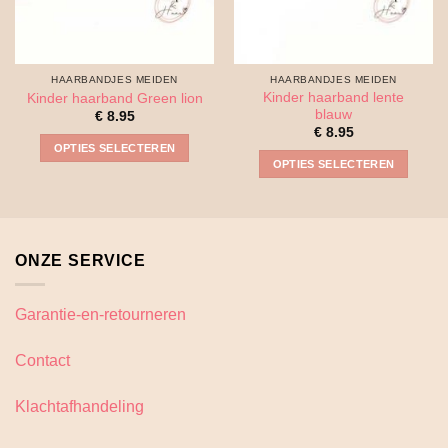
HAARBANDJES MEIDEN
HAARBANDJES MEIDEN
Kinder haarband lente
Kinder haarband Green lion
blauw
€
8.95
€
8.95
OPTIES SELECTEREN
OPTIES SELECTEREN
Dit
Dit
product
product
heeft
heeft
meerdere
meerdere
variaties.
ONZE SERVICE
variaties.
Deze
Deze
optie
optie
Garantie-en-retourneren
kan
kan
gekozen
gekozen
Contact
worden
worden
op
op
de
Klachtafhandeling
de
productpagina
productpagina