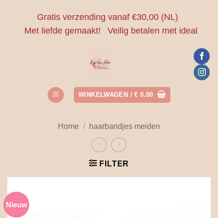
Ga
Gratis verzending vanaf €30,00 (NL)
naar
Met liefde gemaakt!
Veilig betalen met ideal
inhoud
WINKELWAGEN /
€
0.00
Home
/
haarbandjes meiden
FILTER
Nieuw