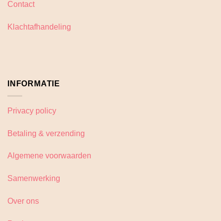
Contact
op
op
de
de
Klachtafhandeling
productpagina
productpagina
INFORMATIE
Privacy policy
Betaling & verzending
Algemene voorwaarden
Samenwerking
Over ons