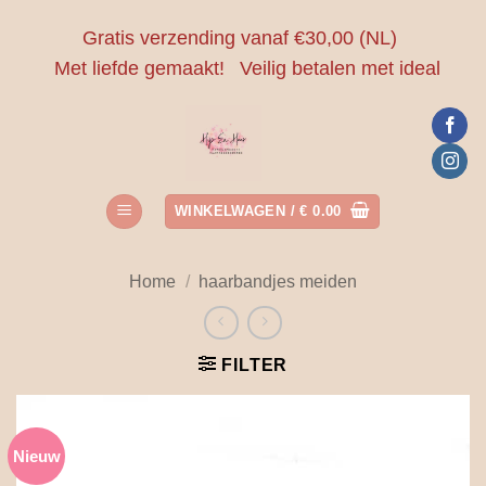
Ga
Gratis verzending vanaf €30,00 (NL)
naar
Met liefde gemaakt!
Veilig betalen met ideal
inhoud
WINKELWAGEN /
€
0.00
Home
/
haarbandjes meiden
FILTER
Nieuw