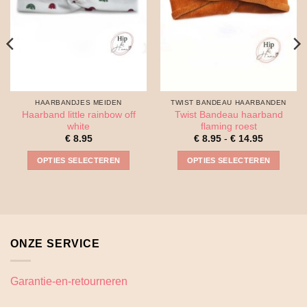
HAARBANDJES MEIDEN
TWIST BANDEAU HAARBANDEN
Haarband little rainbow off
Twist Bandeau haarband
white
flaming roest
Prijsklass
€
8.95
€
8.95
-
€
14.95
€ 8.95
tot
OPTIES SELECTEREN
OPTIES SELECTEREN
€ 14.95
Dit
Dit
product
product
heeft
heeft
meerdere
meerdere
variaties.
variaties.
ONZE SERVICE
Deze
Deze
optie
optie
kan
kan
Garantie-en-retourneren
gekozen
gekozen
worden
worden