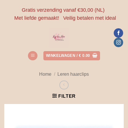
Ga
Gratis verzending vanaf €30,00 (NL)
naar
Met liefde gemaakt!
Veilig betalen met ideal
inhoud
WINKELWAGEN /
€
0.00
Home
/
Leren haarclips
FILTER