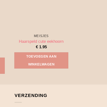
MEISJES
MEIS
Haarspeld cute eekhoorn
Haarspeldje Lic
€
1.95
€
1.
TOEVOEGEN AAN
TOEVOEG
WINKELWAGEN
WINKEL
VERZENDING