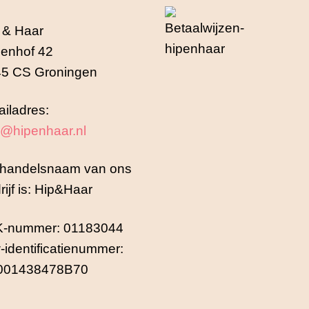
 & Haar
enhof 42
5 CS Groningen
iladres:
o@hipenhaar.nl
handelsnaam van ons
rijf is: Hip&Haar
K-nummer: 01183044
-identificatienummer:
001438478B70