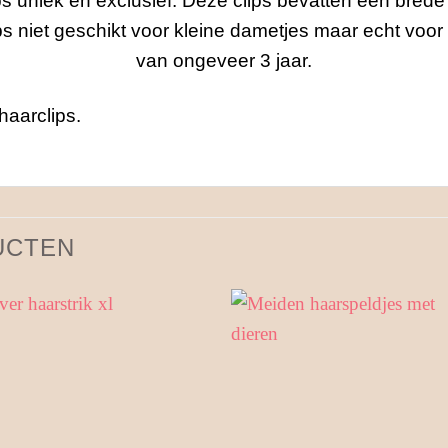
ips uniek en exclusief. Deze clips bevatten een brede
ips niet geschikt voor kleine dametjes maar echt voor
van ongeveer 3 jaar.
haarclips.
UCTEN