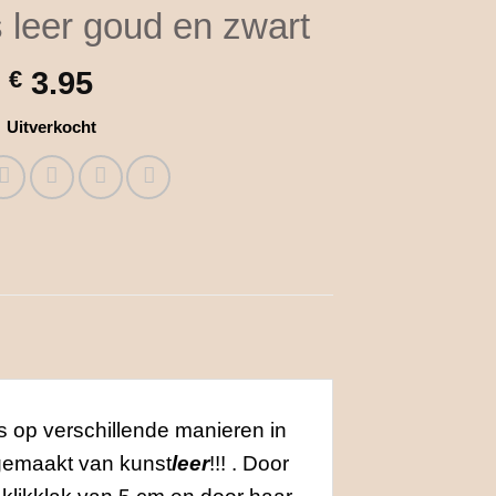
 leer goud en zwart
€
3.95
Uitverkocht
ps op verschillende manieren in
n gemaakt van kunst
leer
!!! . Door