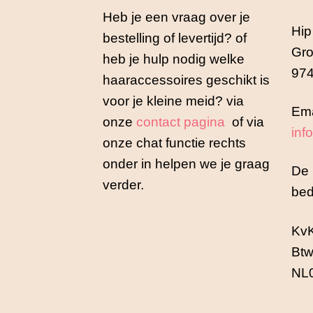
Heb je een vraag over je
Hip
bestelling of levertijd? of
Gro
heb je hulp nodig welke
974
haaraccessoires geschikt is
voor je kleine meid? via
Ema
onze
contact pagina
of via
inf
onze chat functie rechts
onder in helpen we je graag
De 
verder.
bed
Kv
Btw
NL