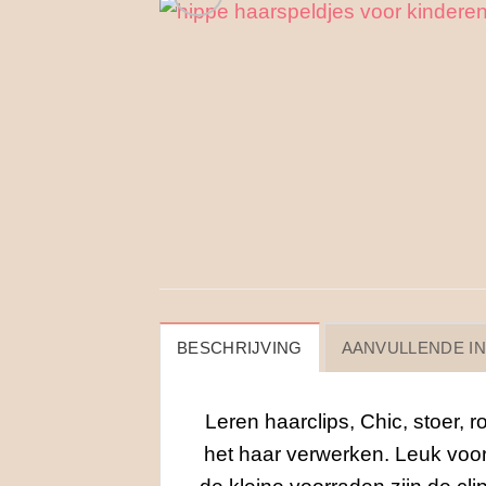
BESCHRIJVING
AANVULLENDE I
Leren haarclips, Chic, stoer, 
het haar verwerken. Leuk voor 