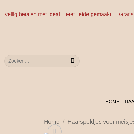
Ga
naar
Veilig betalen met ideal
Met liefde gemaakt!
Gratis
inhoud
Zoeken
naar:
HA
HOME
Home
/
Haarspeldjes voor meisje