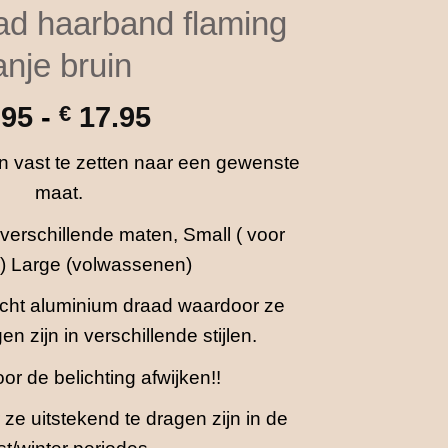
aad haarband flaming
anje bruin
Prijsklasse:
.95
-
€
17.95
€ 14.95
en vast te zetten naar een gewenste
tot
maat.
€ 17.95
verschillende maten, Small ( voor
) Large (volwassenen)
cht aluminium draad waardoor ze
en zijn in verschillende stijlen.
or de belichting afwijken!!
ze uitstekend te dragen zijn in de