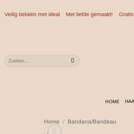
Ga
naar
Veilig betalen met ideal
Met liefde gemaakt!
Gratis
inhoud
Zoeken
naar:
HA
HOME
Home
/
Bandana/Bandeau