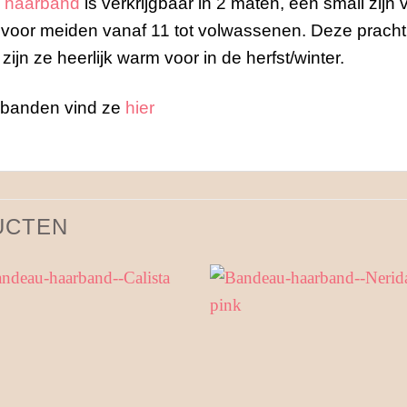
e
haarband
is verkrijgbaar in 2 maten, een small zijn
s voor meiden vanaf 11 tot volwassenen. Deze prachti
n ze heerlijk warm voor in de herfst/winter.
rbanden vind ze
hier
UCTEN