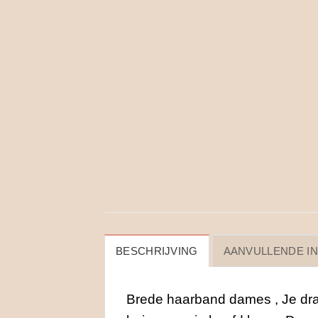
BESCHRIJVING
AANVULLENDE I
Brede haarband dames , Je draa