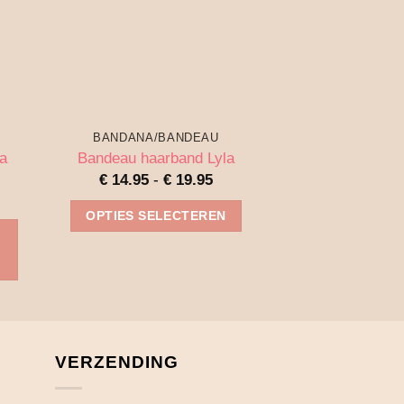
BANDANA/BANDEAU
BANDANA/
a
Bandeau haarband Lyla
Bandeau haarb
Prijsklasse:
€
14.95
-
€
19.95
€
19
€ 14.95
tot
OPTIES SELECTEREN
TOEVOEG
€ 19.95
Dit
WINKEL
product
heeft
meerdere
variaties.
VERZENDING
Deze
optie