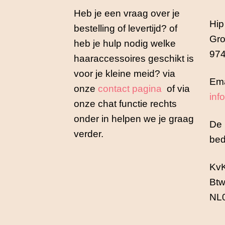
Heb je een vraag over je
Hip
bestelling of levertijd? of
Gro
heb je hulp nodig welke
974
haaraccessoires geschikt is
voor je kleine meid? via
Ema
onze
contact pagina
of via
inf
onze chat functie rechts
onder in helpen we je graag
De 
verder.
bed
Kv
Btw
NL