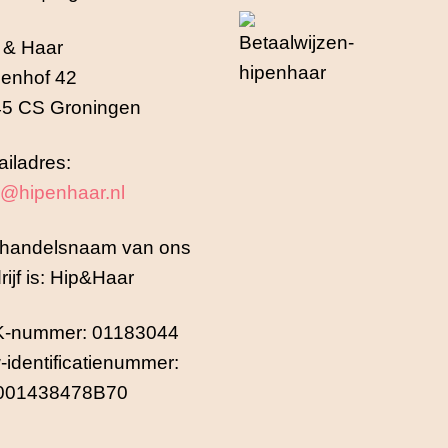
 & Haar
enhof 42
5 CS Groningen
iladres:
o@hipenhaar.nl
handelsnaam van ons
rijf is: Hip&Haar
K-nummer: 01183044
-identificatienummer:
001438478B70