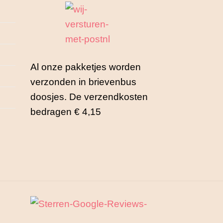
kan
gekozen
worden
op
de
Al onze pakketjes worden
productpagina
verzonden in brievenbus
doosjes. De verzendkosten
bedragen € 4,15