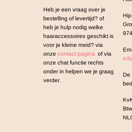
Heb je een vraag over je
Hip
bestelling of levertijd? of
Gro
heb je hulp nodig welke
974
haaraccessoires geschikt is
voor je kleine meid? via
Ema
onze
contact pagina
of via
inf
onze chat functie rechts
onder in helpen we je graag
De 
verder.
bed
Kv
Btw
NL