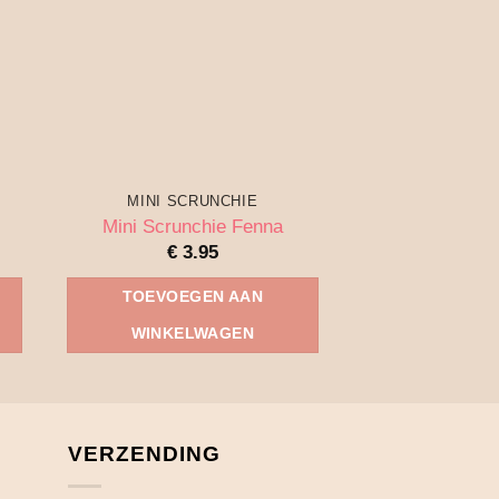
MINI SCRUNCHIE
MINI SCR
Mini Scrunchie Fenna
Mini Scrun
€
3.95
€
3.
TOEVOEGEN AAN
TOEVOEG
WINKELWAGEN
WINKEL
VERZENDING