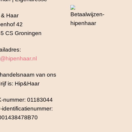
 & Haar
enhof 42
5 CS Groningen
iladres:
o@hipenhaar.nl
handelsnaam van ons
rijf is: Hip&Haar
K-nummer: 01183044
-identificatienummer:
001438478B70