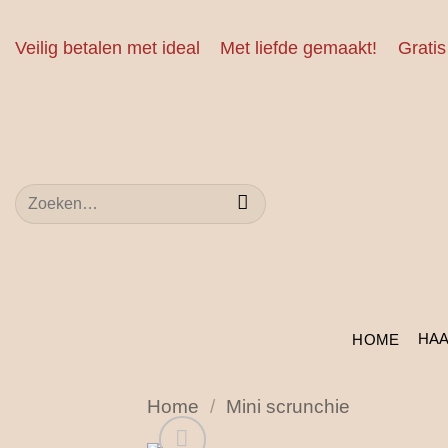
Ga
naar
Veilig betalen met ideal
Met liefde gemaakt!
Gratis
inhoud
Zoeken
naar:
HA
HOME
Home
/
Mini scrunchie