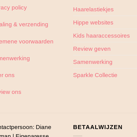
vacy policy
Haarelastiekjes
Hippe websites
aling & verzending
Kids haaraccessoires
emene voorwaarden
Review geven
menwerking
Samenwerking
r ons
Sparkle Collectie
iew ons
tactpersoon: Diane
BETAALWIJZEN
man | Eigenaresse