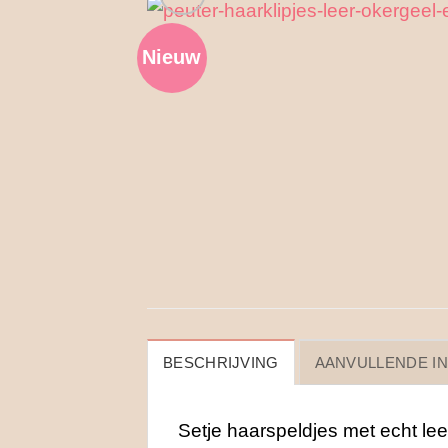
Nieuw
BESCHRIJVING
AANVULLENDE I
Setje haarspeldjes met echt leer