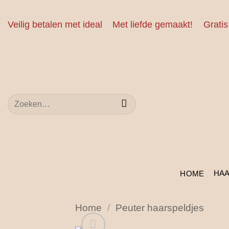
Ga
naar
Veilig betalen met ideal
Met liefde gemaakt!
Gratis
inhoud
Zoeken
naar:
HA
HOME
Home
/
Peuter haarspeldjes