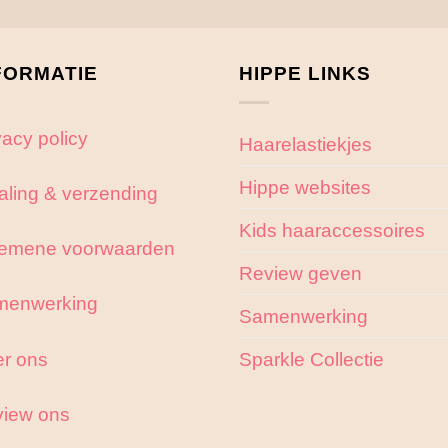
FORMATIE
HIPPE LINKS
vacy policy
Haarelastiekjes
Hippe websites
aling & verzending
Kids haaraccessoires
emene voorwaarden
Review geven
menwerking
Samenwerking
r ons
Sparkle Collectie
iew ons