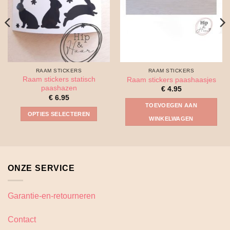
RAAM STICKERS
RAAM STICKERS
Raam stickers statisch
Raam stickers paashaasjes
paashazen
€
4.95
€
6.95
TOEVOEGEN AAN
OPTIES SELECTEREN
WINKELWAGEN
Dit
product
heeft
meerdere
ONZE SERVICE
variaties.
Deze
optie
Garantie-en-retourneren
kan
gekozen
Contact
worden