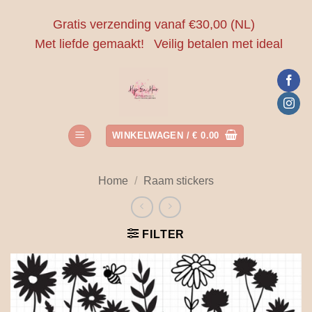
Ga
Gratis verzending vanaf €30,00 (NL)
naar
Met liefde gemaakt!
Veilig betalen met ideal
inhoud
WINKELWAGEN /
€
0.00
Home
/
Raam stickers
FILTER