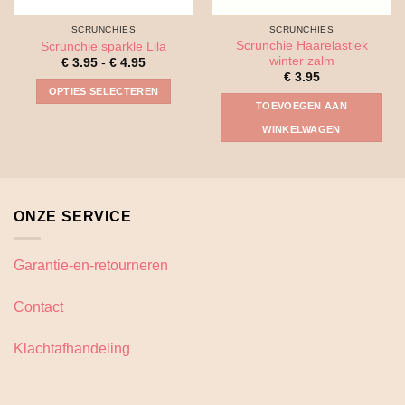
SCRUNCHIES
SCRUNCHIES
Scrunchie Haarelastiek
Scrunchie sparkle Lila
winter zalm
Prijsklasse:
€
3.95
-
€
4.95
€ 3.95
€
3.95
tot
OPTIES SELECTEREN
€ 4.95
TOEVOEGEN AAN
Dit
WINKELWAGEN
product
heeft
meerdere
variaties.
Deze
ONZE SERVICE
optie
kan
gekozen
Garantie-en-retourneren
worden
op
Contact
de
productpagina
Klachtafhandeling