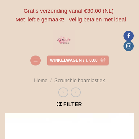
Ga
Gratis verzending vanaf €30,00 (NL)
naar
Met liefde gemaakt!
Veilig betalen met ideal
inhoud
WINKELWAGEN /
€
0.00
Home
/
Scrunchie haarelastiek
FILTER