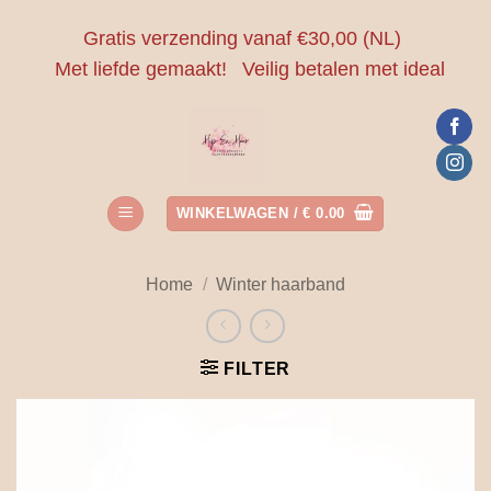
Ga
Gratis verzending vanaf €30,00 (NL)
naar
Met liefde gemaakt!
Veilig betalen met ideal
inhoud
WINKELWAGEN /
€
0.00
Home
/
Winter haarband
FILTER