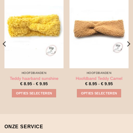
HOOFDBANDEN
HOOFDBANDEN
Teddy haarband sunshine
Hoofdband Teddy Camel
se:
Prijsklasse:
Prijsklasse
€
8.95
-
€
9.95
€
8.95
-
€
9.95
€ 8.95
€ 8.95
tot
tot
OPTIES SELECTEREN
OPTIES SELECTEREN
€ 9.95
€ 9.95
Dit
Dit
product
product
heeft
heeft
meerdere
meerdere
variaties.
variaties.
ONZE SERVICE
Deze
Deze