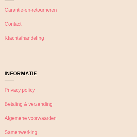
optie
optie
Garantie-en-retourneren
kan
kan
gekozen
gekozen
Contact
worden
worden
op
op
de
de
Klachtafhandeling
productpagina
productpagina
INFORMATIE
Privacy policy
Betaling & verzending
Algemene voorwaarden
Samenwerking