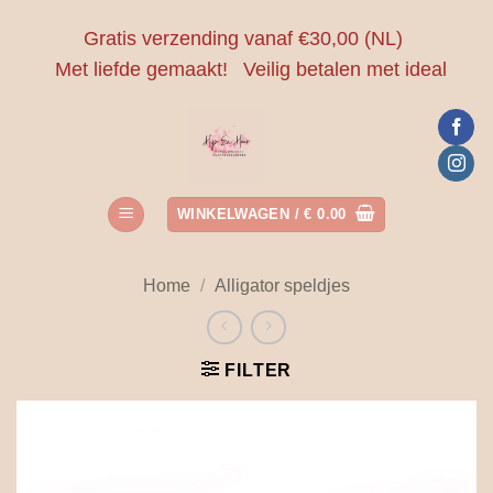
Ga
Gratis verzending vanaf €30,00 (NL)
naar
Met liefde gemaakt!
Veilig betalen met ideal
inhoud
WINKELWAGEN /
€
0.00
Home
/
Alligator speldjes
FILTER