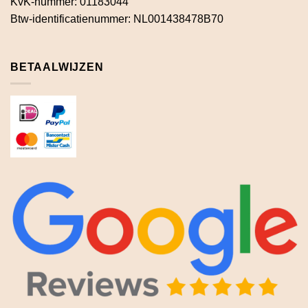
KvK-nummer: 01183044
Btw-identificatienummer: NL001438478B70
BETAALWIJZEN