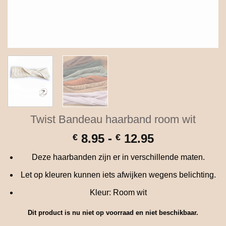
Twist Bandeau haarband room wit
Prijsklasse:
8.95
-
12.95
€
€
€ 8.95
Deze haarbanden zijn er in verschillende maten.
tot
€ 12.95
Let op kleuren kunnen iets afwijken wegens belichting.
Kleur: Room wit
Dit product is nu niet op voorraad en niet beschikbaar.