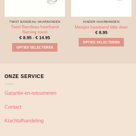
TWIST BANDEAU HAARBANDEN
KINDER HAARBANDEN
Twist Bandeau haarband
Meisjes haarband little deer
flaming roest
€
8.95
Prijsklasse:
€
8.95
-
€
14.95
€ 8.95
OPTIES SELECTEREN
tot
OPTIES SELECTEREN
€ 14.95
Dit
Dit
product
product
heeft
heeft
meerdere
meerdere
variaties.
ONZE SERVICE
variaties.
Deze
Deze
optie
optie
Garantie-en-retourneren
kan
kan
gekozen
gekozen
Contact
worden
worden
op
op
de
Klachtafhandeling
de
productpagina
productpagina