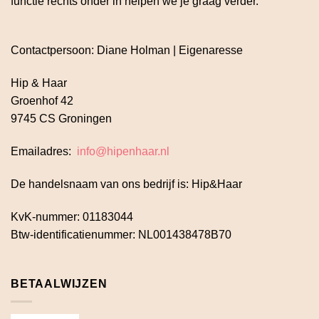
functie rechts onder in helpen we je graag verder.
Contactpersoon: Diane Holman | Eigenaresse
Hip & Haar
Groenhof 42
9745 CS Groningen
Emailadres:
info@hipenhaar.nl
De handelsnaam van ons bedrijf is: Hip&Haar
KvK-nummer: 01183044
Btw-identificatienummer: NL001438478B70
BETAALWIJZEN