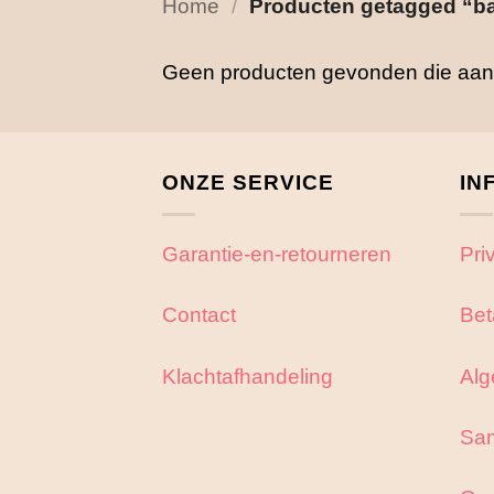
Home
/
Producten getagged “bab
Geen producten gevonden die aan j
ONZE SERVICE
IN
Garantie-en-retourneren
Pri
Contact
Bet
Klachtafhandeling
Alg
Sa