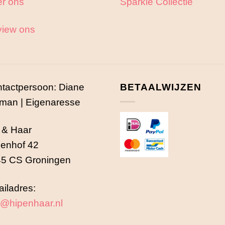
r ons
Sparkle Collectie
iew ons
tactpersoon: Diane
BETAALWIJZEN
man | Eigenaresse
 & Haar
enhof 42
5 CS Groningen
iladres:
o@hipenhaar.nl