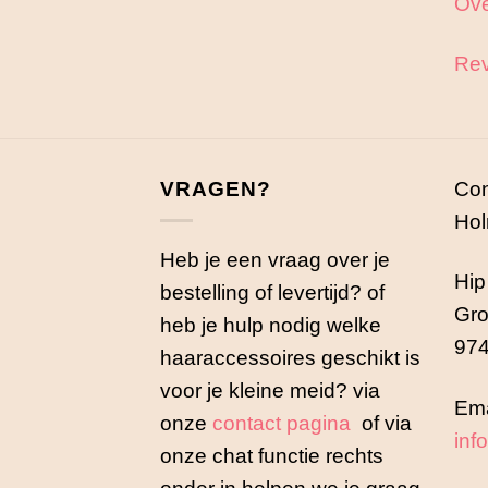
Ove
Rev
VRAGEN?
Con
Hol
Heb je een vraag over je
Hip
bestelling of levertijd? of
Gro
heb je hulp nodig welke
974
haaraccessoires geschikt is
voor je kleine meid? via
Ema
onze
contact pagina
of via
inf
onze chat functie rechts