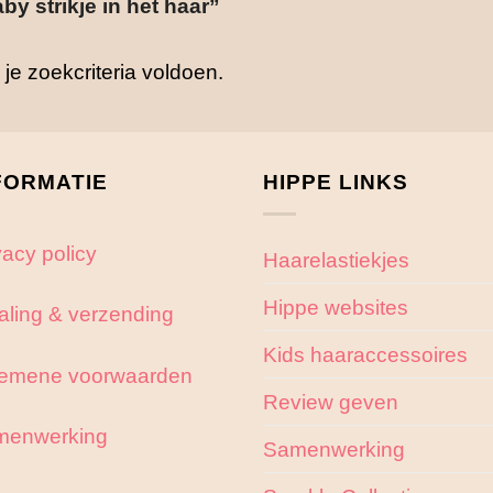
y strikje in het haar”
e zoekcriteria voldoen.
FORMATIE
HIPPE LINKS
vacy policy
Haarelastiekjes
Hippe websites
aling & verzending
Kids haaraccessoires
emene voorwaarden
Review geven
menwerking
Samenwerking