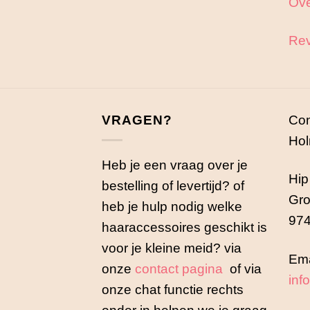
Ove
Rev
VRAGEN?
Con
Hol
Heb je een vraag over je
Hip
bestelling of levertijd? of
Gro
heb je hulp nodig welke
974
haaraccessoires geschikt is
voor je kleine meid? via
Ema
onze
contact pagina
of via
inf
onze chat functie rechts