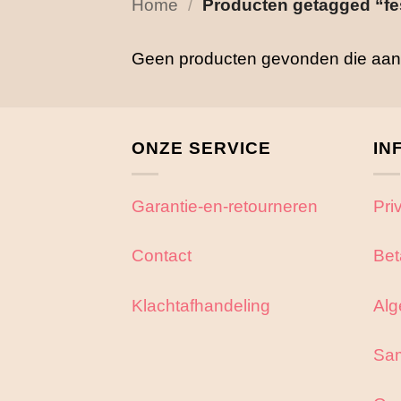
Home
/
Producten getagged “fes
Geen producten gevonden die aan j
ONZE SERVICE
IN
Garantie-en-retourneren
Pri
Contact
Bet
Klachtafhandeling
Alg
Sa