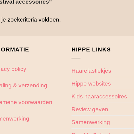
tival accessoires”
e zoekcriteria voldoen.
FORMATIE
HIPPE LINKS
vacy policy
Haarelastiekjes
Hippe websites
aling & verzending
Kids haaraccessoires
emene voorwaarden
Review geven
menwerking
Samenwerking