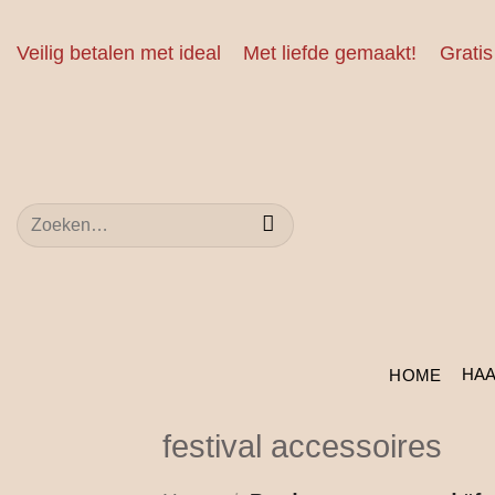
Ga
naar
Veilig betalen met ideal
Met liefde gemaakt!
Gratis
inhoud
Zoeken
naar:
HA
HOME
festival accessoires