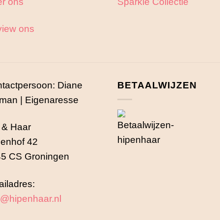
r ons
Sparkle Collectie
iew ons
tactpersoon: Diane
BETAALWIJZEN
man | Eigenaresse
 & Haar
enhof 42
5 CS Groningen
iladres:
o@hipenhaar.nl