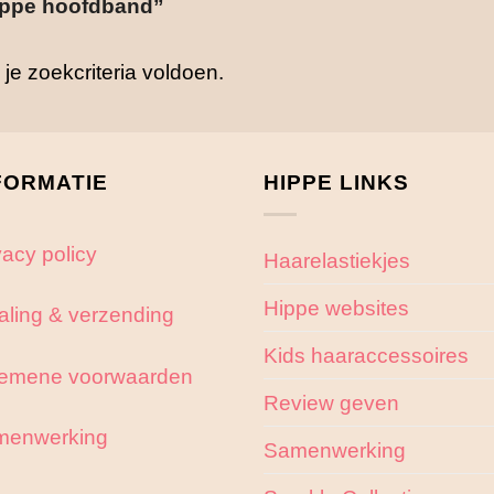
ippe hoofdband”
e zoekcriteria voldoen.
FORMATIE
HIPPE LINKS
vacy policy
Haarelastiekjes
Hippe websites
aling & verzending
Kids haaraccessoires
emene voorwaarden
Review geven
menwerking
Samenwerking