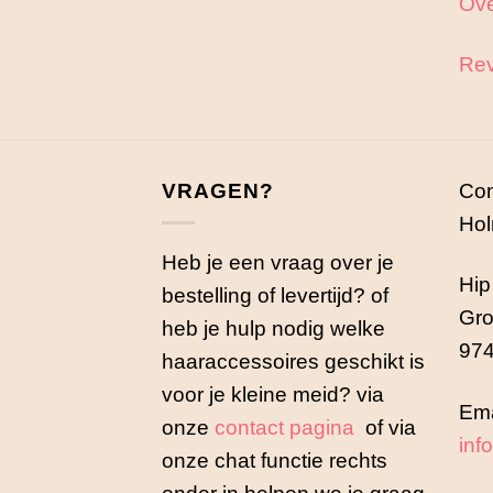
Ove
Rev
VRAGEN?
Con
Hol
Heb je een vraag over je
Hip
bestelling of levertijd? of
Gro
heb je hulp nodig welke
974
haaraccessoires geschikt is
voor je kleine meid? via
Ema
onze
contact pagina
of via
inf
onze chat functie rechts