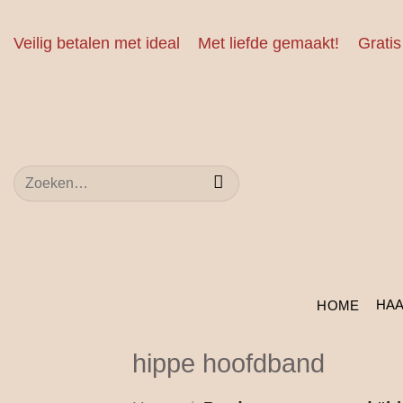
Ga
naar
Veilig betalen met ideal
Met liefde gemaakt!
Gratis
inhoud
Zoeken
naar:
HA
HOME
hippe hoofdband