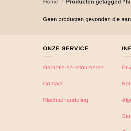
Home
/
Producten getagged “h
Geen producten gevonden die aan j
ONZE SERVICE
IN
Garantie-en-retourneren
Pri
Contact
Bet
Klachtafhandeling
Alg
Sa