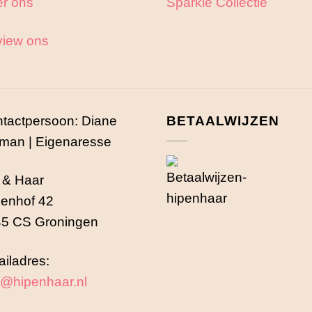
r ons
Sparkle Collectie
iew ons
tactpersoon: Diane
BETAALWIJZEN
man | Eigenaresse
 & Haar
enhof 42
5 CS Groningen
iladres:
o@hipenhaar.nl