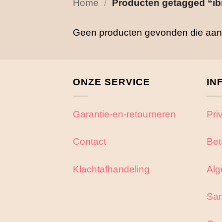
Home
/
Producten getagged “ib
Geen producten gevonden die aan j
ONZE SERVICE
IN
Garantie-en-retourneren
Pri
Contact
Bet
Klachtafhandeling
Alg
Sa