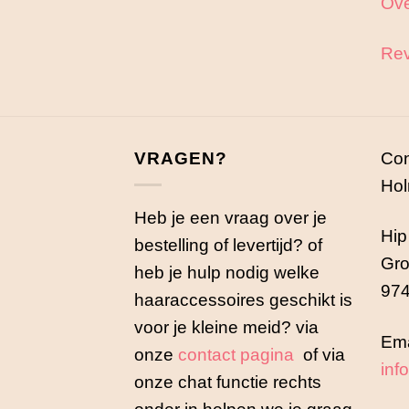
Ove
Rev
VRAGEN?
Con
Hol
Heb je een vraag over je
Hip
bestelling of levertijd? of
Gro
heb je hulp nodig welke
974
haaraccessoires geschikt is
voor je kleine meid? via
Ema
onze
contact pagina
of via
inf
onze chat functie rechts