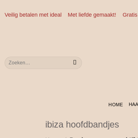
Ga
naar
Veilig betalen met ideal
Met liefde gemaakt!
Gratis
inhoud
Zoeken
naar:
HA
HOME
ibiza hoofdbandjes