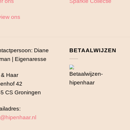
r ons
Sparkle Collectie
iew ons
tactpersoon: Diane
BETAALWIJZEN
man | Eigenaresse
 & Haar
enhof 42
5 CS Groningen
iladres:
o@hipenhaar.nl