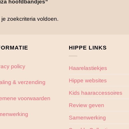
iza hoofdbandjes”
e zoekcriteria voldoen.
FORMATIE
HIPPE LINKS
vacy policy
Haarelastiekjes
Hippe websites
aling & verzending
Kids haaraccessoires
emene voorwaarden
Review geven
menwerking
Samenwerking