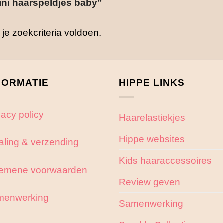
ni haarspeldjes baby”
e zoekcriteria voldoen.
FORMATIE
HIPPE LINKS
vacy policy
Haarelastiekjes
Hippe websites
aling & verzending
Kids haaraccessoires
emene voorwaarden
Review geven
menwerking
Samenwerking