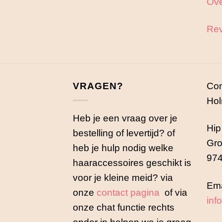
Ove
Rev
VRAGEN?
Con
Hol
Heb je een vraag over je
Hip
bestelling of levertijd? of
Gro
heb je hulp nodig welke
974
haaraccessoires geschikt is
voor je kleine meid? via
Ema
onze
contact pagina
of via
inf
onze chat functie rechts