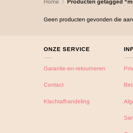
Home
/
Producten getagged “mi
Geen producten gevonden die aan j
ONZE SERVICE
IN
Garantie-en-retourneren
Pri
Contact
Bet
Klachtafhandeling
Alg
Sa