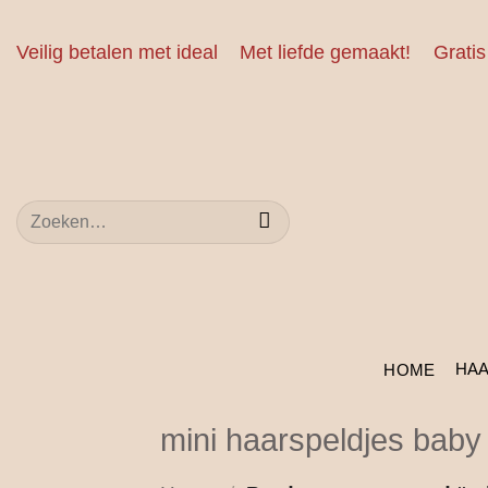
Ga
naar
Veilig betalen met ideal
Met liefde gemaakt!
Gratis
inhoud
Zoeken
naar:
HA
HOME
mini haarspeldjes baby