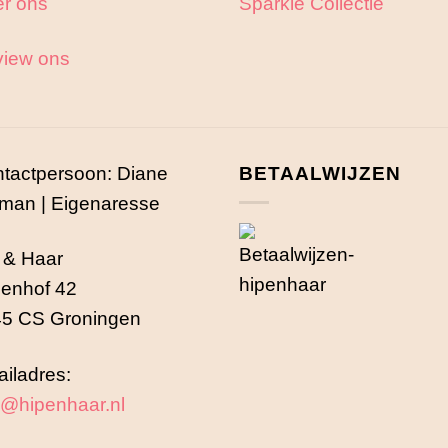
r ons
Sparkle Collectie
iew ons
tactpersoon: Diane
BETAALWIJZEN
man | Eigenaresse
 & Haar
enhof 42
5 CS Groningen
iladres:
o@hipenhaar.nl