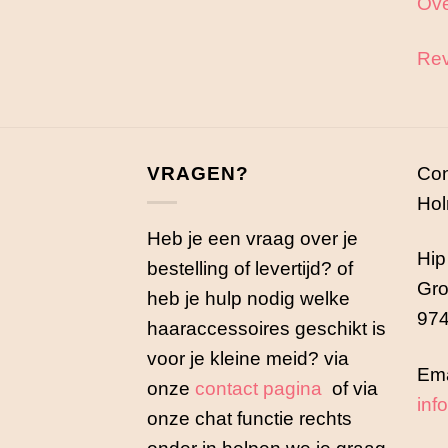
Ove
Rev
VRAGEN?
Con
Hol
Heb je een vraag over je
Hip
bestelling of levertijd? of
Gro
heb je hulp nodig welke
974
haaraccessoires geschikt is
voor je kleine meid? via
Ema
onze
contact pagina
of via
inf
onze chat functie rechts