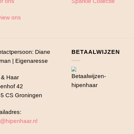
r ons
Sparkle Collectie
iew ons
tactpersoon: Diane
BETAALWIJZEN
man | Eigenaresse
 & Haar
enhof 42
5 CS Groningen
iladres:
o@hipenhaar.nl