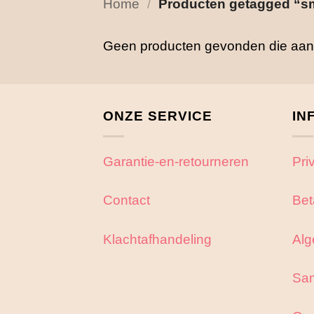
Home
/
Producten getagged “sm
Geen producten gevonden die aan j
ONZE SERVICE
IN
Garantie-en-retourneren
Pri
Contact
Bet
Klachtafhandeling
Alg
Sa