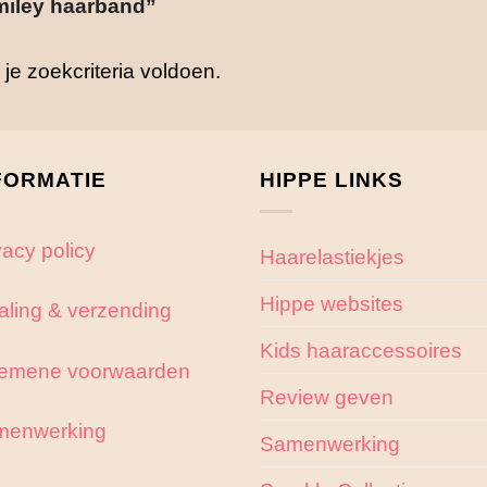
iley haarband”
e zoekcriteria voldoen.
FORMATIE
HIPPE LINKS
vacy policy
Haarelastiekjes
Hippe websites
aling & verzending
Kids haaraccessoires
emene voorwaarden
Review geven
menwerking
Samenwerking