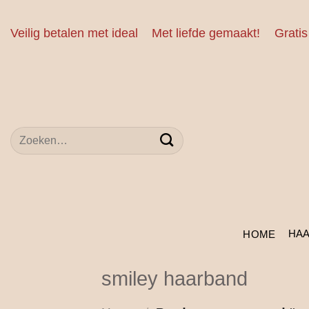
Ga
naar
Veilig betalen met ideal
Met liefde gemaakt!
Gratis
inhoud
Zoeken
naar:
HA
HOME
smiley haarband