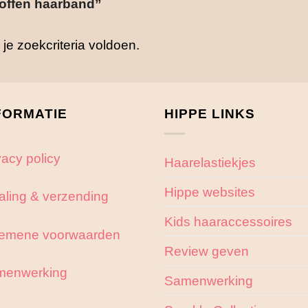
offen haarband”
e zoekcriteria voldoen.
FORMATIE
HIPPE LINKS
vacy policy
Haarelastiekjes
Hippe websites
aling & verzending
Kids haaraccessoires
emene voorwaarden
Review geven
menwerking
Samenwerking