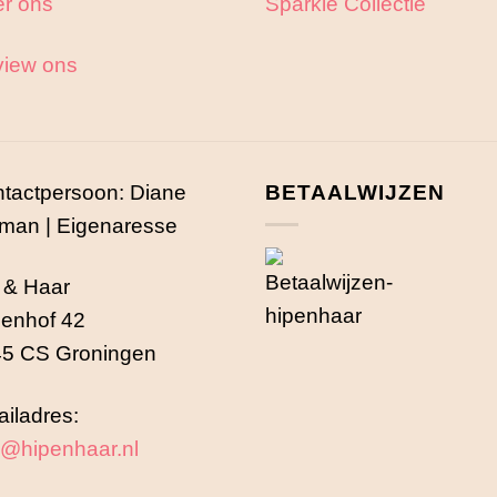
r ons
Sparkle Collectie
iew ons
tactpersoon: Diane
BETAALWIJZEN
man | Eigenaresse
 & Haar
enhof 42
5 CS Groningen
iladres:
o@hipenhaar.nl