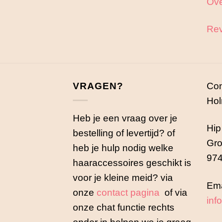
Ove
Rev
VRAGEN?
Con
Hol
Heb je een vraag over je
Hip
bestelling of levertijd? of
Gro
heb je hulp nodig welke
974
haaraccessoires geschikt is
voor je kleine meid? via
Ema
onze
contact pagina
of via
inf
onze chat functie rechts