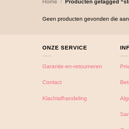
Home
/
Producten getagged “st
Geen producten gevonden die aan j
ONZE SERVICE
IN
Garantie-en-retourneren
Pri
Contact
Bet
Klachtafhandeling
Alg
Sa