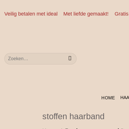
Ga
naar
Veilig betalen met ideal
Met liefde gemaakt!
Gratis
inhoud
Zoeken
naar:
HA
HOME
stoffen haarband