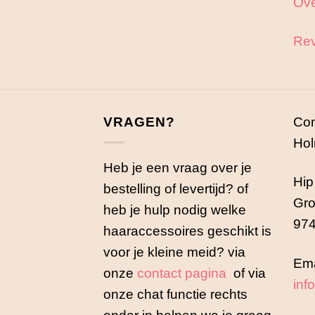
Ove
Rev
VRAGEN?
Con
Hol
Heb je een vraag over je
Hip
bestelling of levertijd? of
Gro
heb je hulp nodig welke
974
haaraccessoires geschikt is
voor je kleine meid? via
Ema
onze
contact pagina
of via
inf
onze chat functie rechts