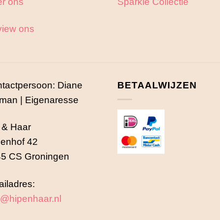
r ons
Sparkle Collectie
iew ons
tactpersoon: Diane
BETAALWIJZEN
man | Eigenaresse
 & Haar
enhof 42
5 CS Groningen
iladres:
o@hipenhaar.nl