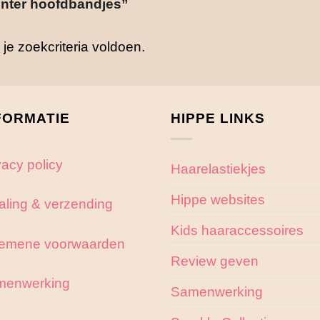
nter hoofdbandjes”
e zoekcriteria voldoen.
FORMATIE
HIPPE LINKS
vacy policy
Haarelastiekjes
Hippe websites
aling & verzending
Kids haaraccessoires
emene voorwaarden
Review geven
menwerking
Samenwerking