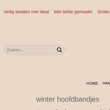
Ga
naar
Veilig betalen met ideal
Met liefde gemaakt!
Gratis
inhoud
Zoeken
naar:
HA
HOME
winter hoofdbandjes