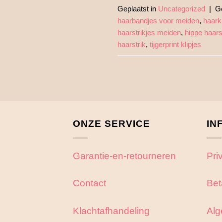
Geplaatst in
Uncategorized
|
G
haarbandjes voor meiden
,
haarkl
haarstrikjes meiden
,
hippe haars
haarstrik
,
tijgerprint klipjes
ONZE SERVICE
IN
Garantie-en-retourneren
Pri
Contact
Bet
Klachtafhandeling
Alg