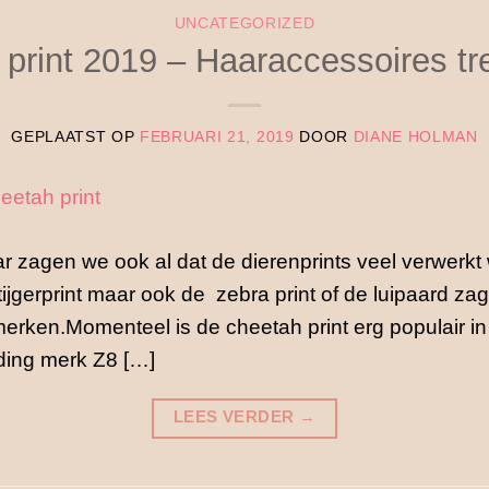
UNCATEGORIZED
print 2019 – Haaraccessoires tre
GEPLAATST OP
FEBRUARI 21, 2019
DOOR
DIANE HOLMAN
ar zagen we ook al dat de dierenprints veel verwerk
tijgerprint maar ook de zebra print of de luipaard za
rken.Momenteel is de cheetah print erg populair in 
eding merk Z8 […]
LEES VERDER
→