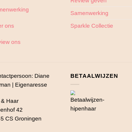
Review geven
menwerking
Samenwerking
r ons
Sparkle Collectie
iew ons
tactpersoon: Diane
BETAALWIJZEN
man | Eigenaresse
 & Haar
enhof 42
5 CS Groningen