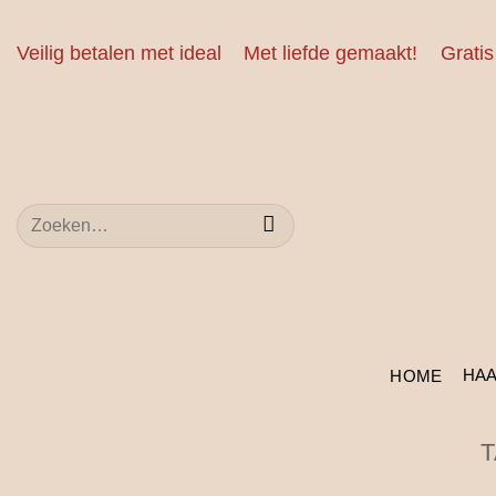
Ga
naar
Veilig betalen met ideal
Met liefde gemaakt!
Gratis
inhoud
Zoeken
naar:
HA
HOME