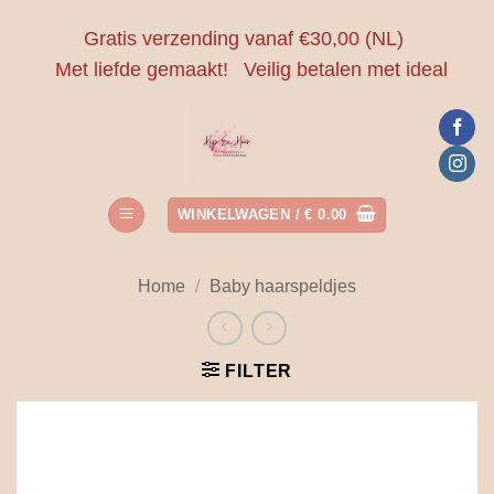
Ga
Gratis verzending vanaf €30,00 (NL)
naar
Met liefde gemaakt!
Veilig betalen met ideal
inhoud
WINKELWAGEN /
€
0.00
Home
/
Baby haarspeldjes
FILTER