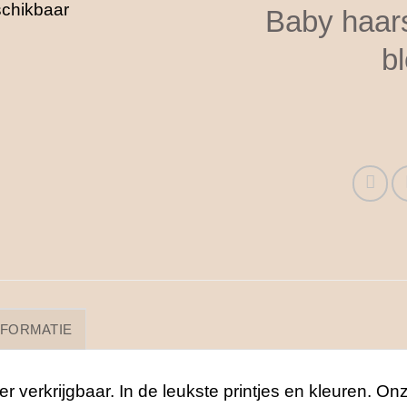
Baby haars
b
NFORMATIE
er verkrijgbaar. In de leukste printjes en kleuren. 