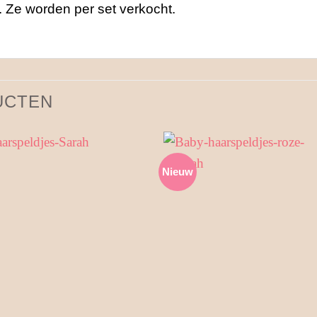
t. Ze worden per set verkocht.
UCTEN
Nieuw