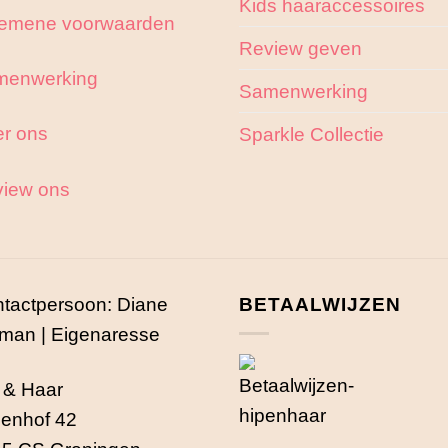
Kids haaraccessoires
emene voorwaarden
Review geven
menwerking
Samenwerking
r ons
Sparkle Collectie
iew ons
tactpersoon: Diane
BETAALWIJZEN
man | Eigenaresse
 & Haar
enhof 42