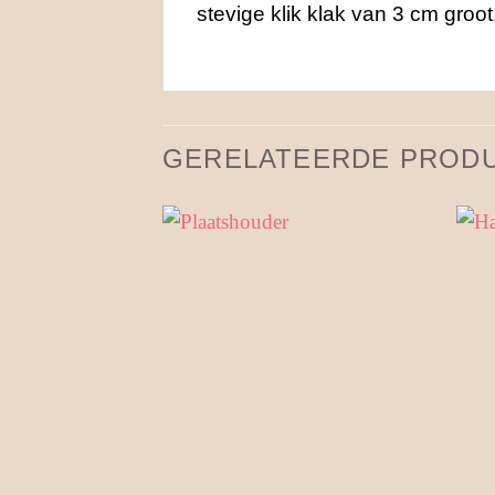
stevige klik klak van 3 cm groo
GERELATEERDE PROD