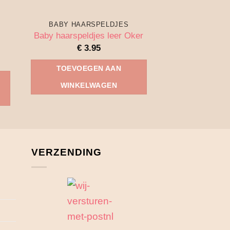
BABY HAARSPELDJES
BABY HAAR
Baby haarspe
Baby haarspeldjes leer Oker
Cara
€
3.95
€
3.
TOEVOEGEN AAN
TOEVOEG
WINKELWAGEN
WINKEL
VERZENDING