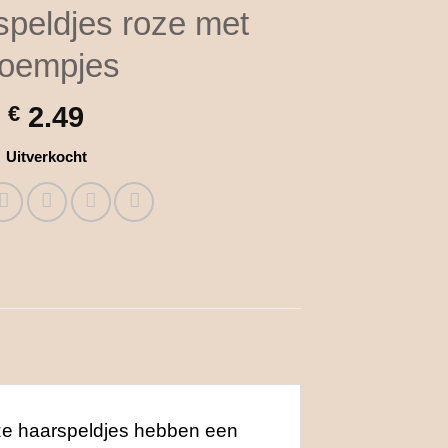
peldjes roze met
loempjes
€
2.49
Uitverkocht
Onze haarspeldjes hebben een