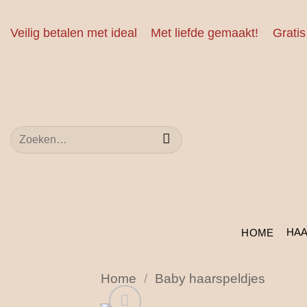
Ga
naar
Veilig betalen met ideal
Met liefde gemaakt!
Gratis
inhoud
Zoeken
naar:
HA
HOME
Home
/
Baby haarspeldjes