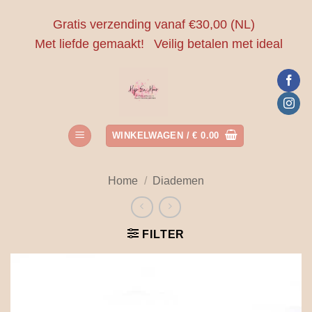
Ga
Gratis verzending vanaf €30,00 (NL)
naar
Met liefde gemaakt!
Veilig betalen met ideal
inhoud
WINKELWAGEN /
€
0.00
Home
/
Diademen
FILTER