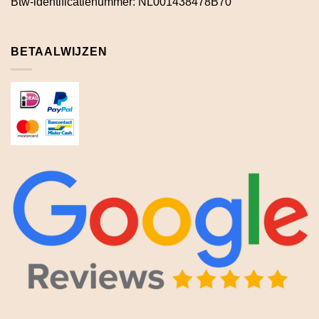
Btw-identificatienummer: NL001438478B70
BETAALWIJZEN