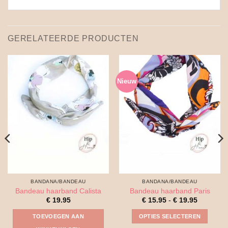
GERELATEERDE PRODUCTEN
Nieuw
BANDANA/BANDEAU
BANDANA/BANDEAU
Bandeau haarband Calista
Bandeau haarband Paris
Prijsklass
€
19.95
€
15.95
-
€
19.95
€ 15.95
tot
TOEVOEGEN AAN
OPTIES SELECTEREN
€ 19.95