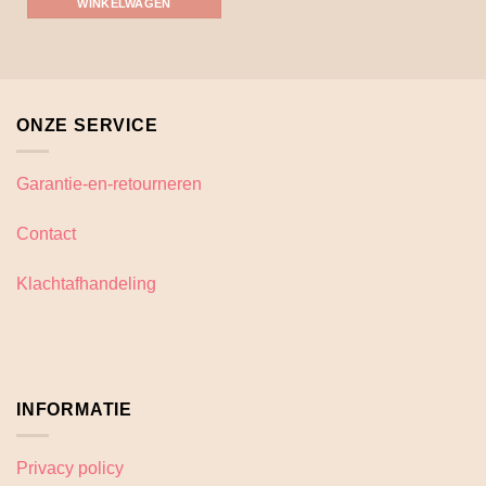
Dit
WINKELWAGEN
product
heeft
meerdere
variaties.
Deze
ONZE SERVICE
optie
kan
gekozen
Garantie-en-retourneren
worden
op
Contact
de
productpagina
Klachtafhandeling
INFORMATIE
Privacy policy