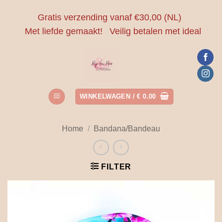
Ga
Gratis verzending vanaf €30,00 (NL)
naar
Met liefde gemaakt!
Veilig betalen met ideal
inhoud
WINKELWAGEN /
€
0.00
Home
/
Bandana/Bandeau
FILTER