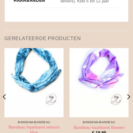
HAARBANDEN
tieners), Kids 6 tot 12 jaar
GERELATEERDE PRODUCTEN
BANDANA/BANDEAU
BANDANA/BANDEAU
Bandeau haarband velours
Bandeau haarband Bowien
blue
€
19.95