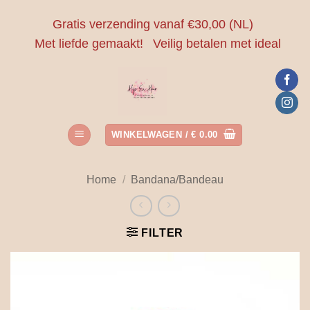
Ga
Gratis verzending vanaf €30,00 (NL)
naar
Met liefde gemaakt!
Veilig betalen met ideal
inhoud
WINKELWAGEN /
€
0.00
Home
/
Bandana/Bandeau
FILTER