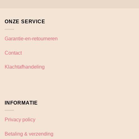
heeft
meerdere
variaties.
ONZE SERVICE
Deze
optie
kan
Garantie-en-retourneren
gekozen
worden
Contact
op
de
Klachtafhandeling
productpagina
INFORMATIE
Privacy policy
Betaling & verzending