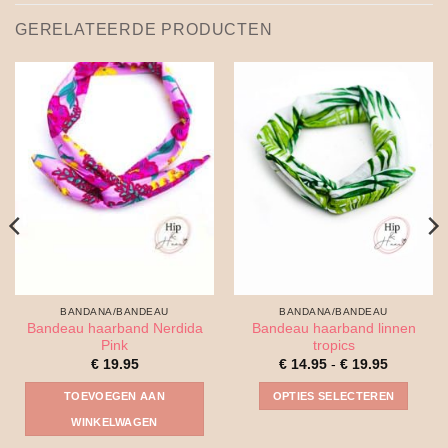
GERELATEERDE PRODUCTEN
BANDANA/BANDEAU
BANDANA/BANDEAU
Bandeau haarband Nerdida
Bandeau haarband linnen
Pink
tropics
sse:
Prijsklass
€
19.95
€
14.95
-
€
19.95
€ 14.95
tot
TOEVOEGEN AAN
OPTIES SELECTEREN
€ 19.95
Dit
WINKELWAGEN
product