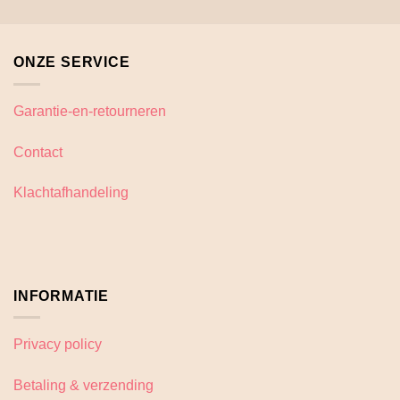
heeft
meerdere
variaties.
ONZE SERVICE
Deze
optie
kan
Garantie-en-retourneren
gekozen
worden
Contact
op
de
Klachtafhandeling
productpagina
INFORMATIE
Privacy policy
Betaling & verzending