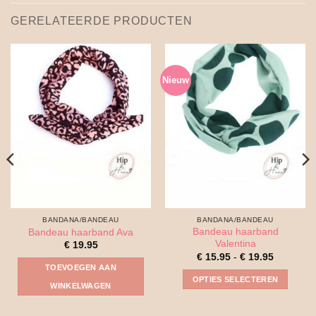
GERELATEERDE PRODUCTEN
Nieuw
BANDANA/BANDEAU
BANDANA/BANDEAU
Bandeau haarband
Bandeau haarband Ava
Valentina
€
19.95
Prijsklass
€
15.95
-
€
19.95
€ 15.95
TOEVOEGEN AAN
tot
OPTIES SELECTEREN
€ 19.95
WINKELWAGEN
Dit
product