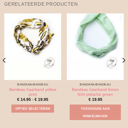
GERELATEERDE PRODUCTEN
BANDANA/BANDEAU
BANDANA/BANDEAU
Bandeau haarband yellow
Bandeau haarband linnen
print
licht pistache groen
Prijsklasse:
€
14.95
-
€
19.95
€
19.95
€ 14.95
tot
OPTIES SELECTEREN
TOEVOEGEN AAN
€ 19.95
Dit
WINKELWAGEN
product
heeft