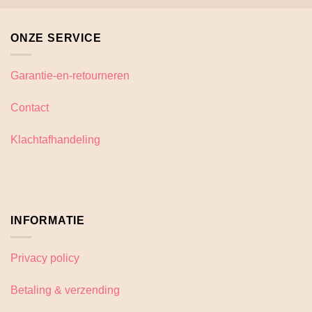
meerdere
variaties.
ONZE SERVICE
Deze
optie
kan
Garantie-en-retourneren
gekozen
worden
Contact
op
de
Klachtafhandeling
productpagina
INFORMATIE
Privacy policy
Betaling & verzending