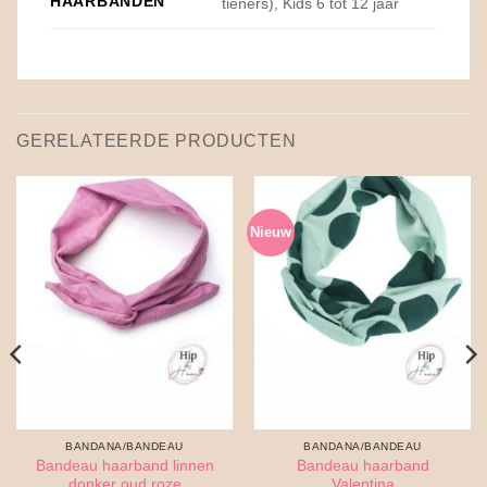
HAARBANDEN
tieners), Kids 6 tot 12 jaar
GERELATEERDE PRODUCTEN
Nieuw
BANDANA/BANDEAU
BANDANA/BANDEAU
Bandeau haarband linnen
Bandeau haarband
donker oud roze
Valentina