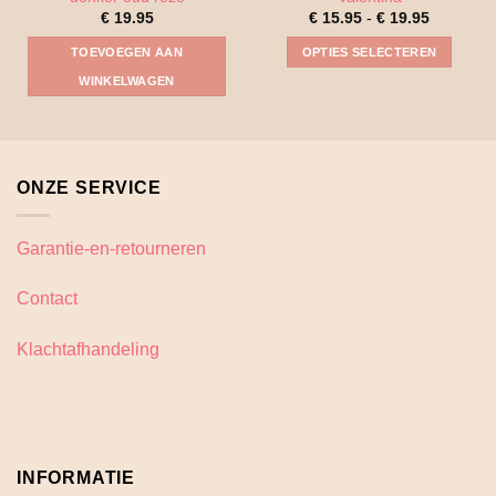
Prijsklass
€
19.95
€
15.95
-
€
19.95
€ 15.95
tot
TOEVOEGEN AAN
OPTIES SELECTEREN
€ 19.95
Dit
WINKELWAGEN
product
heeft
meerdere
variaties.
ONZE SERVICE
Deze
optie
kan
Garantie-en-retourneren
gekozen
worden
Contact
op
de
Klachtafhandeling
productpagina
INFORMATIE