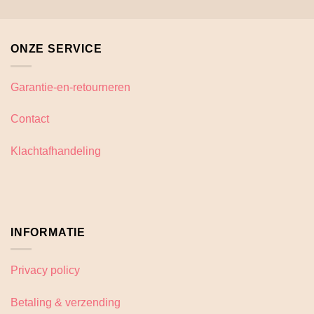
meerdere
variaties.
Deze
ONZE SERVICE
optie
kan
gekozen
Garantie-en-retourneren
worden
op
Contact
de
productpagina
Klachtafhandeling
INFORMATIE
Privacy policy
Betaling & verzending