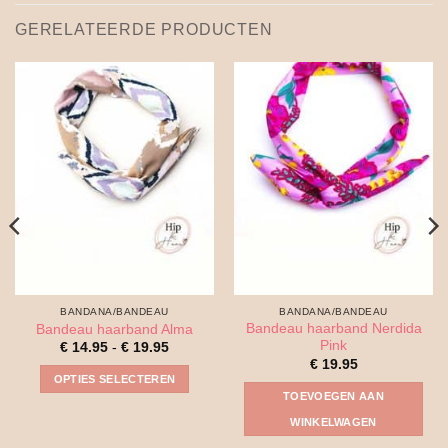
GERELATEERDE PRODUCTEN
BANDANA/BANDEAU
BANDANA/BANDEAU
Bandeau haarband Nerdida
Bandeau haarband Alma
Pink
Prijsklasse:
€
14.95
-
€
19.95
€ 14.95
€
19.95
tot
OPTIES SELECTEREN
€ 19.95
TOEVOEGEN AAN
Dit
WINKELWAGEN
product
heeft