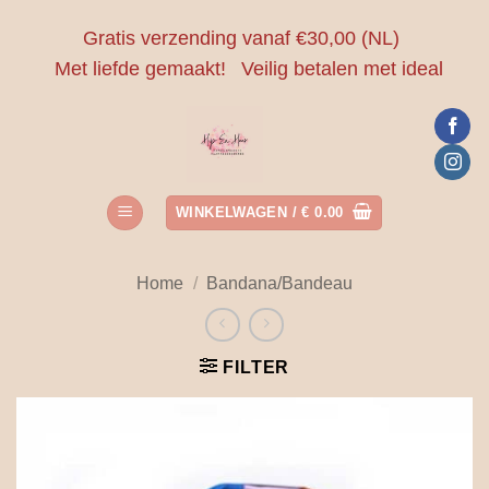
Ga
Gratis verzending vanaf €30,00 (NL)
naar
Met liefde gemaakt!
Veilig betalen met ideal
inhoud
WINKELWAGEN /
€
0.00
Home
/
Bandana/Bandeau
FILTER