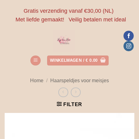
Ga
Gratis verzending vanaf €30,00 (NL)
naar
Met liefde gemaakt!
Veilig betalen met ideal
inhoud
WINKELWAGEN /
€
0.00
Home
/
Haarspeldjes voor meisjes
FILTER