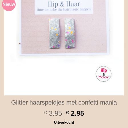
Nieuw
Glitter haarspeldjes met confetti mania
Oorspronkelijke
Huidige
3.95
2.95
€
€
prijs
prijs
Uitverkocht
was:
is: