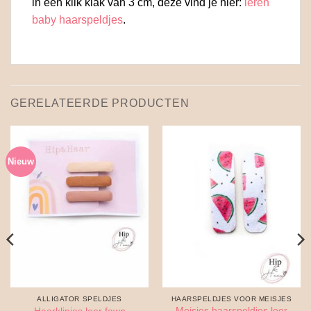
in een klik klak van 3 cm, deze vind je hier:
leren
baby haarspeldjes
.
GERELATEERDE PRODUCTEN
Nieuw
ALLIGATOR SPELDJES
HAARSPELDJES VOOR MEISJES
Meisjes haarspeldjes leer