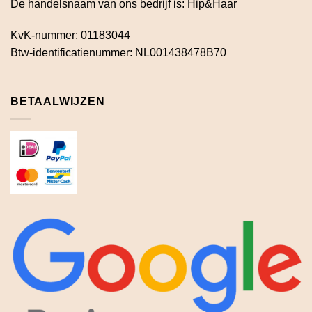
De handelsnaam van ons bedrijf is: Hip&Haar
KvK-nummer: 01183044
Btw-identificatienummer: NL001438478B70
BETAALWIJZEN